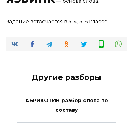
— основа слова.
Задание встречается в 3, 4, 5, 6 классе
Другие разборы
АБРИКОТИН разбор слова по
составу