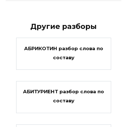
Другие разборы
АБРИКОТИН разбор слова по
составу
АБИТУРИЕНТ разбор слова по
составу