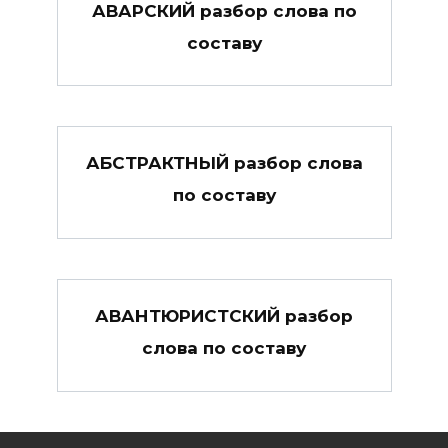
АВАРСКИЙ разбор слова по
составу
АБСТРАКТНЫЙ разбор слова
по составу
АВАНТЮРИСТСКИЙ разбор
слова по составу