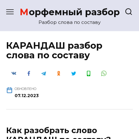
Перейти
Морфемный разбор
к
Разбор слова по составу
содержанию
КАРАНДАШ разбор
слова по составу
ОБНОВЛЕНО
07.12.2023
Как разобрать слово