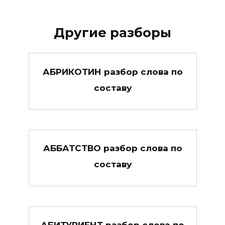
Другие разборы
АБРИКОТИН разбор слова по
составу
АББАТСТВО разбор слова по
составу
АБИТУРИЕНТ разбор слова по