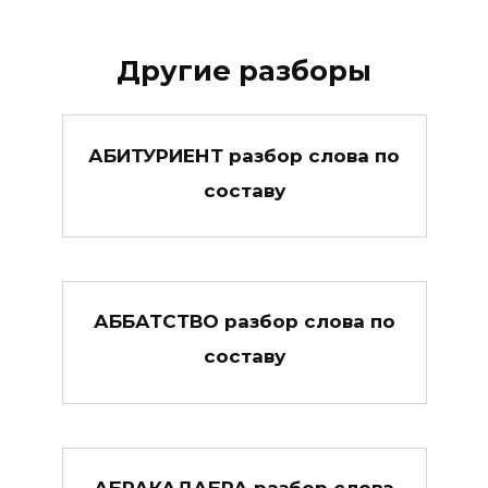
Другие разборы
АБИТУРИЕНТ разбор слова по
составу
АББАТСТВО разбор слова по
составу
АБРАКАДАБРА разбор слова