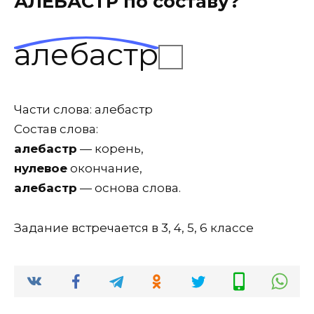
АЛЕБАСТР по составу?
алебастр
Части слова: алебастр
Состав слова:
алебастр
— корень,
нулевое
окончание,
алебастр
— основа слова.
Задание встречается в 3, 4, 5, 6 классе