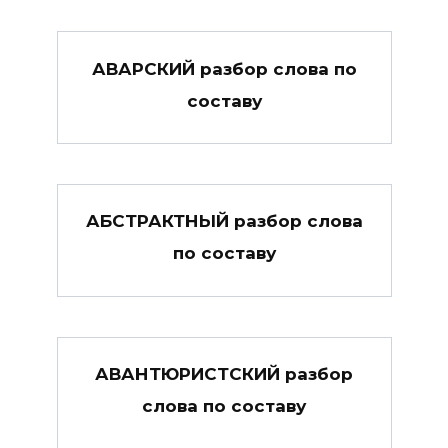
АВАРСКИЙ разбор слова по
составу
АБСТРАКТНЫЙ разбор слова
по составу
АВАНТЮРИСТСКИЙ разбор
слова по составу