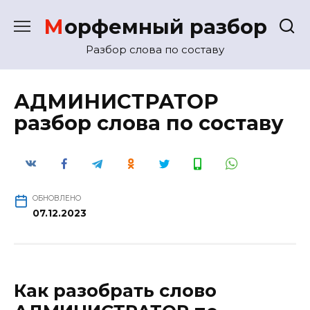
Перейти
Морфемный разбор
к
Разбор слова по составу
содержанию
АДМИНИСТРАТОР
разбор слова по составу
ОБНОВЛЕНО
07.12.2023
Как разобрать слово