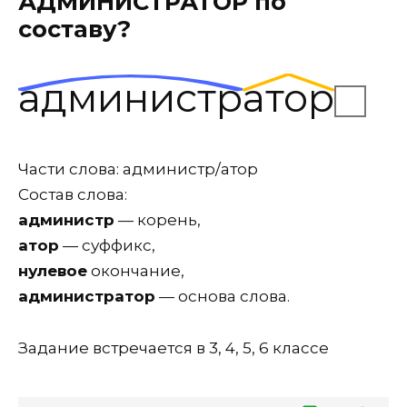
АДМИНИСТРАТОР по
составу?
администр
атор
Части слова: администр/атор
Состав слова:
администр
— корень,
атор
— суффикс,
нулевое
окончание,
администратор
— основа слова.
Задание встречается в 3, 4, 5, 6 классе